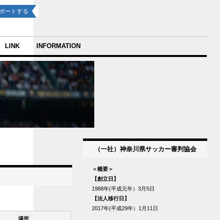
ポートする
LINK
INFORMATION
（一社）神奈川県サッカー審判協会
＜概要＞
【創立日】
1988年(平成元年）3月5日
【法人移行日】
2017年(平成29年）1月11日
場所