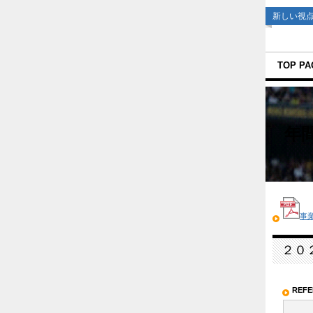
新しい視
TOP PA
年
事
２０
REF