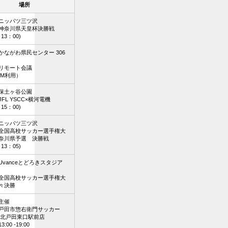
場所
ニッパツ三ツ沢
神奈川県天皇杯決勝戦
13：00)
かながわ県民センター 306
bリモート会議
OM利用）
保土ヶ谷公園
FL YSCC×横河電機
15：00)
ニッパツ三ツ沢
全国高校サッカー選手権大
奈川県予選 決勝戦
13：05)
Uvanceとどろきスタジア
全国高校サッカー選手権大
準々決勝
主催
戸田市惣右衛門サッカー
民北戸田東口駅前店
:00 -19:00