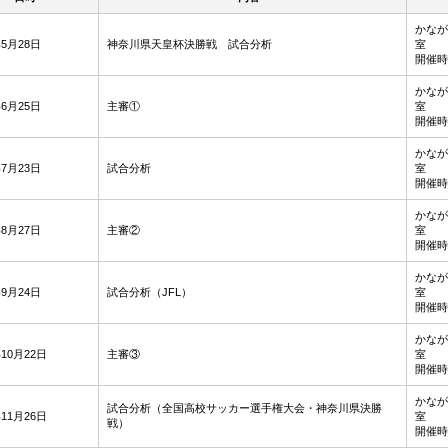
かなが
年5月28日
神奈川県天皇杯決勝戦 試合分析
室
開催時間
かなが
年6月25日
主審①
室
開催時間
かなが
年7月23日
試合分析
室
開催時間
かなが
年8月27日
主審②
室
開催時間
かなが
年9月24日
試合分析（JFL）
室
開催時間
かなが
年10月22日
主審③
室
開催時間
かなが
試合分析（全国高校サッカー選手権大会・神奈川県決勝
年11月26日
室
戦）
開催時間