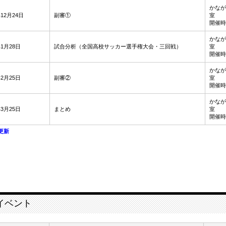
かなが
年12月24日
副審①
室
開催時間
かなが
年1月28日
試合分析（全国高校サッカー選手権大会・三回戦）
室
開催時間
かなが
年2月25日
副審②
室
開催時間
かなが
年3月25日
まとめ
室
開催時間
8更新
イベント