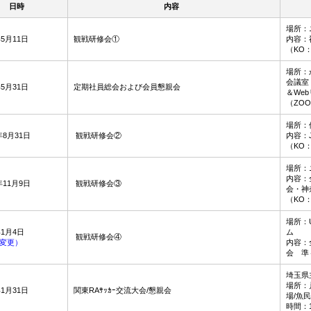
日時
内容
場所：
年5月11日
観戦研修会①
内容：
（KO：
場所：
会議室
年5月31日
定期社員総会および会員懇親会
＆We
（ZO
場所：
年8月31日
観戦研修会②
内容：J
（KO：
場所：
内容：
年11月9日
観戦研修会③
会・神
（KO：
場所：
年1月4日
ム
観戦研修会④
変更）
内容：
会 
埼玉県
場所：
年1月31日
関東RAｻｯｶｰ交流大会/懇親会
場/魚
時間：13